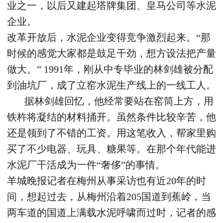
业之一，以后又建起塔牌集团、皇马公司等水泥
企业。
改革开放后，水泥企业变得竞争激烈起来。“那
时候的感觉大家都是鼓足干劲，想方设法把产量
做大。” 1991年，刚从中专毕业的林剑雄被分配
到油坑厂，成了立窑水泥生产线上的一线工人。
据林剑雄回忆，他经常要站在窑筒上方，用
铁杵将凝结的材料捅开。虽然条件比较辛苦，他
还是领到了不错的工资。用这笔收入，帮家里购
买了不少电器、玩具、糖果等。在那个年代能进
水泥厂干活成为一件“奢侈”的事情。
羊城晚报记者在梅州从事采访也有近20年的时
间，想起过去，从梅州沿着205国道到蕉岭，当
两车道的国道上满载水泥呼啸而过时，记者的感