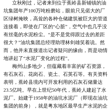
立秋刚过，记者来到位于蕉岭县新铺镇的油
坑集团年产100万吨粉磨站，眼前只见偌大的厂
区绿树掩映，高耸的各种仓储建筑被巨大的管道
连接着，即使在厂区的“心脏”，空气中也几乎没
有丝毫的水泥粉尘。“是不是觉得跟过去的差距
很大？”油坑集团总经理助理林剑雄笑着说。然
而，他并未直接道出记者疑问的缘由，而是动情
地讲起了“水泥厂变化的过程”。
梅州山多地少，但蕴藏着丰富的矿石资源，
有石灰石、花岗石、瓷土、石英石等。有关资料
表明，蕉岭县境内可开发利用的石灰石储量达
23.5亿吨。早在上世纪50年代，蕉岭人建起了水
泥厂。始建于1958年的油坑水泥厂（即现在油坑
集团的前身），就是粤东地区最早生产水泥的企