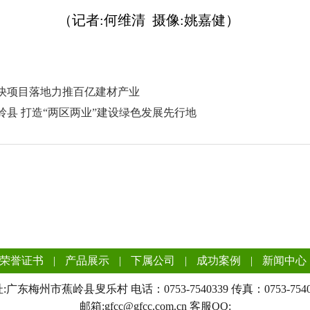
（记者:何维清 摄像:姚嘉健）
 加快项目落地力推百亿建材产业
蕉岭县 打造“两区两业”建设绿色发展先行地
荣誉证书
|
产品展示
|
下属公司
|
成功案例
|
新闻中心
:广东梅州市蕉岭县叟乐村 电话：0753-7540339 传真：0753-7540
邮箱:gfcc@gfcc.com.cn
客服QQ: