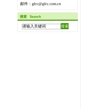
邮件：gfcc@gfcc.com.cn
搜索 Search