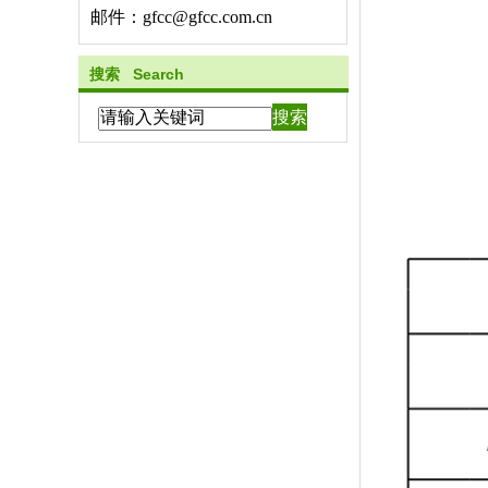
邮件：gfcc@gfcc.com.cn
搜索 Search