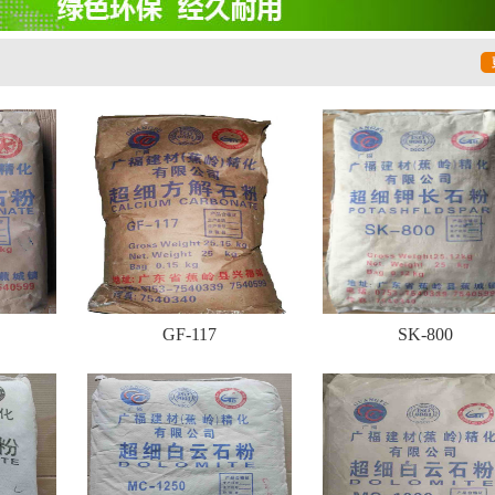
GF-117
SK-800