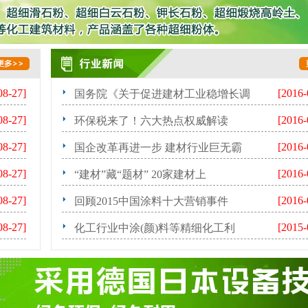
08-27]
[2016-
国务院《关于促进建材工业稳增长调
08-27]
[2016-
环保税来了！六大热点权威解读
08-27]
[2016-
国企改革再进一步 建材行业巨无霸
08-27]
[2016-
“建材”藏“题材” 20家建材上
08-27]
[2016-
回顾2015中国涂料十大营销事件
08-27]
[2015-
化工行业中涂(颜)料等精细化工利