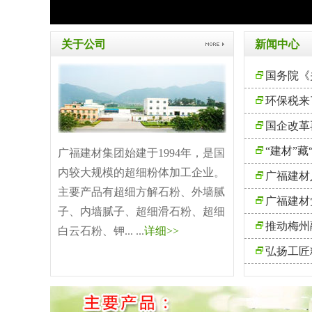
关于公司
新闻中心
国务院《
环保税来
国企改革
“建材”藏
广福建材集团始建于1994年，是国
内较大规模的超细粉体加工企业。
广福建材
主要产品有超细方解石粉、外墙腻
广福建材
子、内墙腻子、超细滑石粉、超细
推动梅州
白云石粉、钾... ...
详细>>
弘扬工匠