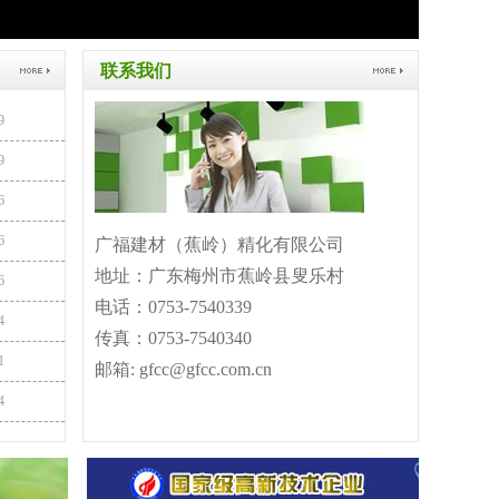
联系我们
9
9
6
6
广福建材（蕉岭）精化有限公司
地址：广东梅州市蕉岭县叟乐村
6
电话：0753-7540339
4
传真：0753-7540340
1
邮箱: gfcc@gfcc.com.cn
4